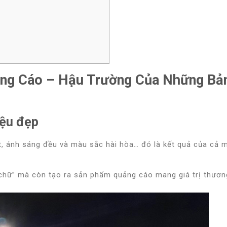
ảng Cáo – Hậu Trường Của Những Bả
iệu đẹp
ét, ánh sáng đều và màu sắc hài hòa… đó là kết quả của
cả m
m chữ” mà còn
tạo ra sản phẩm quảng cáo mang giá trị thươn