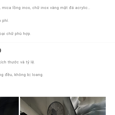
, mica lồng inox, chữ inox vàng mặt đá acrylic…
n phí
.
oại chữ phù hợp.
D
ch thước và tỷ lệ.
ng đều, không bị loang.