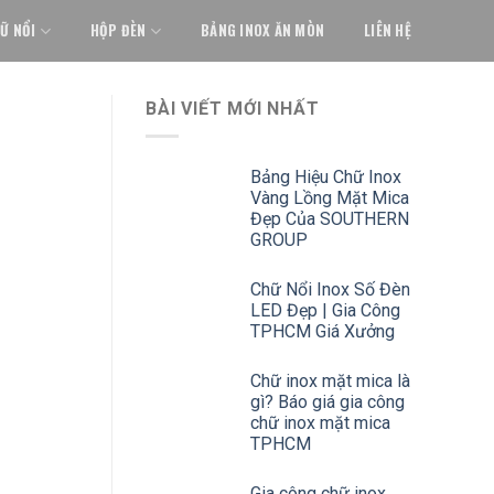
Ữ NỔI
HỘP ĐÈN
BẢNG INOX ĂN MÒN
LIÊN HỆ
BÀI VIẾT MỚI NHẤT
Bảng Hiệu Chữ Inox
Vàng Lồng Mặt Mica
Đẹp Của SOUTHERN
GROUP
Chữ Nổi Inox Số Đèn
LED Đẹp | Gia Công
TPHCM Giá Xưởng
Chữ inox mặt mica là
gì? Báo giá gia công
chữ inox mặt mica
TPHCM
Gia công chữ inox