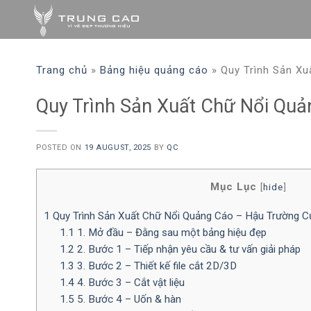
Skip
to
content
Trang chủ
»
Bảng hiệu quảng cáo
»
Quy Trình Sản X
Quy Trình Sản Xuất Chữ Nổi Quả
POSTED ON
19 AUGUST, 2025
BY
QC
Mục Lục
[
hide
]
1
Quy Trình Sản Xuất Chữ Nổi Quảng Cáo – Hậu Trường 
1.1
1. Mở đầu – Đằng sau một bảng hiệu đẹp
1.2
2. Bước 1 – Tiếp nhận yêu cầu & tư vấn giải pháp
1.3
3. Bước 2 – Thiết kế file cắt 2D/3D
1.4
4. Bước 3 – Cắt vật liệu
1.5
5. Bước 4 – Uốn & hàn