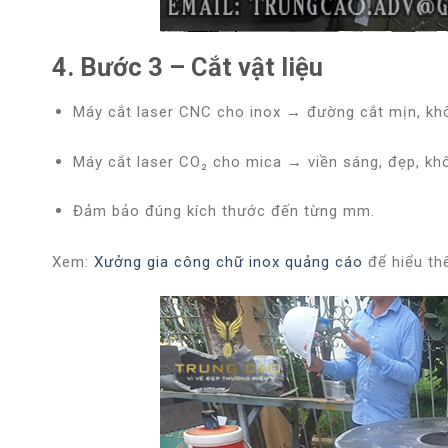
4. Bước 3 – Cắt vật liệu
Máy cắt laser CNC
cho inox → đường cắt mịn, khô
Máy cắt laser CO₂
cho mica → viền sáng, đẹp, khô
Đảm bảo đúng kích thước đến từng mm.
Xem:
Xưởng gia công chữ inox quảng cáo
để hiểu thê