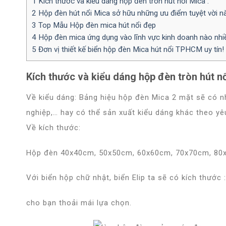
1
Kích thước và kiểu dáng hộp đèn tròn hút nổi Mica :
2
Hộp đèn hút nổi Mica sở hữu những ưu điểm tuyệt vời n
3
Top Mẫu Hộp đèn mica hút nổi đẹp
4
Hộp đèn mica ứng dụng vào lĩnh vực kinh doanh nào nhi
5
Đơn vị thiết kế biển hộp đèn Mica hút nổi TPHCM uy tín!
Kích thước và kiểu dáng hộp đèn tròn hút nổ
Về kiểu dáng: Bảng hiệu hộp đèn Mica 2 mặt sẽ có nh
nghiệp,… hay có thể sản xuất kiểu dáng khác theo yê
Về kích thước:
Hộp đèn 40x40cm, 50x50cm, 60x60cm, 70x70cm, 80
Với biển hộp chữ nhật, biển Elip ta sẽ có kích thư
cho bạn thoải mái lựa chọn.