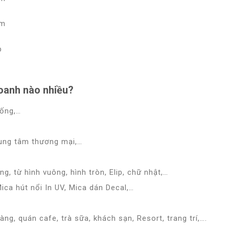
oanh nào nhiều?
uống,…
rung tâm thương mại,…
ng, từ hình vuông, hình tròn, Elip, chữ nhật,…
ica hút nổi In UV, Mica dán Decal,…
ng, quán cafe, trà sữa, khách sạn, Resort, trang trí,….