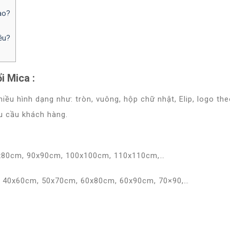
ào?
ều?
i Mica :
iều hình dạng như: tròn, vuông, hộp chữ nhật, Elip, logo th
u cầu khách hàng.
x80cm, 90x90cm, 100x100cm, 110x110cm,…
ớc : 40x60cm, 50x70cm, 60x80cm, 60x90cm, 70×90,…