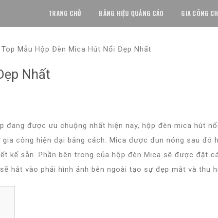
TRANG CHỦ
BẢNG HIỆU QUẢNG CÁO
GIA CÔNG CH
»
Top Mẫu Hộp Đèn Mica Hút Nổi Đẹp Nhất
Đẹp Nhất
p đang được ưu chuộng nhất hiện nay, hộp đèn mica hút nổ
 gia công hiện đại bằng cách: Mica được đun nóng sau đó h
ết kế sẵn. Phần bên trong của hộp đèn Mica sẽ được đặt cá
sẽ hắt vào phải hình ảnh bên ngoài tạo sự đẹp mắt và thu h