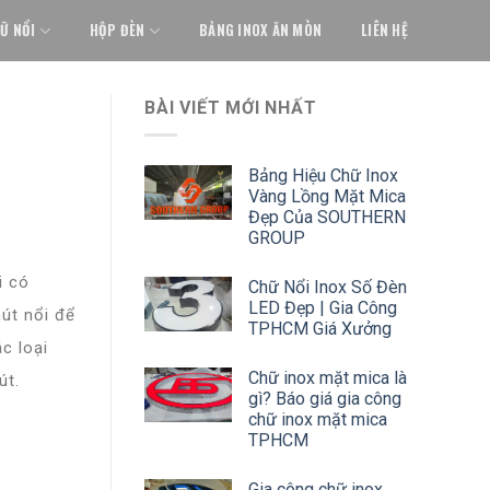
Ữ NỔI
HỘP ĐÈN
BẢNG INOX ĂN MÒN
LIÊN HỆ
BÀI VIẾT MỚI NHẤT
Bảng Hiệu Chữ Inox
Vàng Lồng Mặt Mica
Đẹp Của SOUTHERN
GROUP
i có
Chữ Nổi Inox Số Đèn
LED Đẹp | Gia Công
út nổi để
TPHCM Giá Xưởng
c loại
Chữ inox mặt mica là
út.
gì? Báo giá gia công
chữ inox mặt mica
TPHCM
Gia công chữ inox