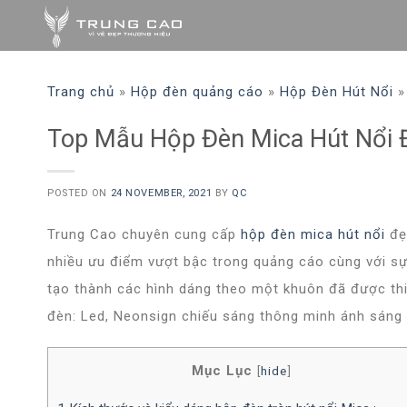
Skip
to
content
Trang chủ
»
Hộp đèn quảng cáo
»
Hộp Đèn Hút Nổi
Top Mẫu Hộp Đèn Mica Hút Nổi 
POSTED ON
24 NOVEMBER, 2021
BY
QC
Trung Cao chuyên cung cấp
hộp đèn mica hút nổi
đẹ
nhiều ưu điểm vượt bậc trong quảng cáo cùng với sự
tạo thành các hình dáng theo một khuôn đã được thi
đèn: Led, Neonsign chiếu sáng thông minh ánh sáng 
Mục Lục
[
hide
]