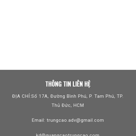
THÔNG TIN LIÊN HỆ
ĐỊA CHỈ:Số 17A, Đường Bình Phú, P. Tam Phú, TP.
Thủ Đức, HCM
Email: trungcao.adv@gmail.com
kd@quangcaotrungcao.com