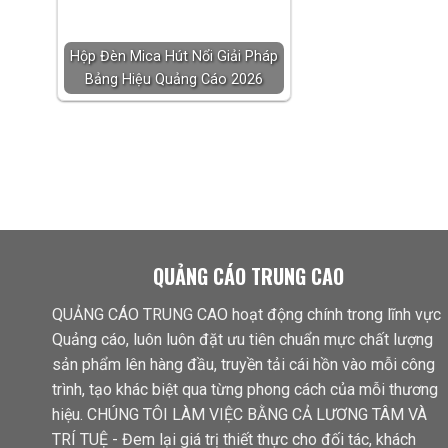
Hộp Đèn Mica Hút Nổi Giải Pháp
Bảng Hiệu Quảng Cáo 2026
QUẢNG CÁO TRUNG CAO
QUẢNG CÁO TRUNG CAO hoạt động chính trong lĩnh vực
Quảng cáo, luôn luôn đặt ưu tiên chuẩn mực chất lượng
sản phẩm lên hàng đầu, truyền tải cái hồn vào mỗi công
trình, tạo khác biệt qua từng phong cách của mỗi thương
hiệu. CHÚNG TÔI LÀM VIỆC BẰNG CẢ LƯƠNG TÂM VÀ
TRÍ TUỆ - Đem lại giá trị thiết thực cho đối tác, khách