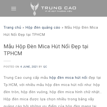
Skip
to
content
Trang chủ
»
Hộp đèn quảng cáo
»
Mẫu Hộp Đèn Mica
Hút Nổi Đẹp tại TPHCM
Mẫu Hộp Đèn Mica Hút Nổi Đẹp tại
TPHCM
POSTED ON
4 JUNE, 2021
BY
QC
Trung Cao cung cấp mẫu
hộp đèn mica hút nổi
đẹp tại
Tp.HCM, với nhiều mẫu hộp đèn mica hút nổi như: hộp
đèn tròn, hộp đèn vuông, hộp đèn mica hình chữ nhật…
Hộp đèn mica được lựa chọn nhiều trong bảng vẫy
quảng cáo bởi những ưu điểm của hộp đèn mang lại.