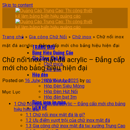
Skip to content
Trang chủ
»
Gia công Chữ Nổi
»
Chữ inox
»
Chữ nổi inox
mặt đá acrylic – Đẳng cấp mới cho bảng hiệu hiện đại
TRANG CHỦ
Bảng Hiệu Quảng Cáo
Gia Công Chữ Nổi
Chữ nổi inox mặt đá acrylic – Đẳng cấp
Chữ mica
mới cho bảng hiệu hiện đại
Chữ inox
Hộp đèn
Posted on
16 July, 2025
16 July, 2025
by
qc
Hộp Đèn Led
Hộp Đèn Siêu Mỏng
Hộp Đèn Hút Nổi
Mục Lục
Hộp đèn bạt 3m
Bảng inox ăn mòn
1
Chữ nổi inox mặt đá acrylic – Đẳng cấp mới cho bảng
LIÊN HỆ
hiệu hiện đại
1.1
Chữ nổi inox mặt đá là gì?
1.2
Ưu điểm vượt trội của chữ inox mặt đá
1.3
Gia công chữ inox mặt đá tại xưởng Trung Cao