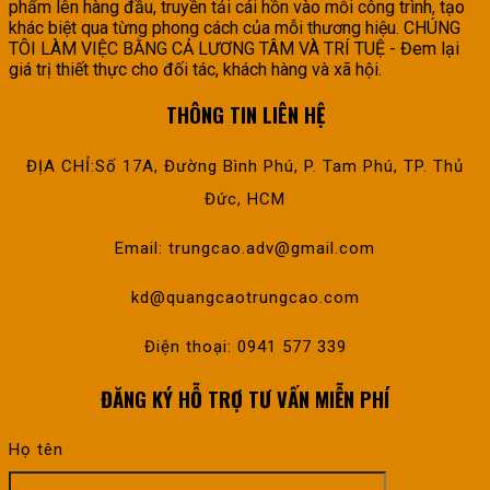
phẩm lên hàng đầu, truyền tải cái hồn vào mỗi công trình, tạo
khác biệt qua từng phong cách của mỗi thương hiệu. CHÚNG
TÔI LÀM VIỆC BẰNG CẢ LƯƠNG TÂM VÀ TRÍ TUỆ - Đem lại
giá trị thiết thực cho đối tác, khách hàng và xã hội.
THÔNG TIN LIÊN HỆ
ĐỊA CHỈ:Số 17A, Đường Bình Phú, P. Tam Phú, TP. Thủ
Đức, HCM
Email: trungcao.adv@gmail.com
kd@quangcaotrungcao.com
Điện thoại: 0941 577 339
ĐĂNG KÝ HỖ TRỢ TƯ VẤN MIỄN PHÍ
Họ tên