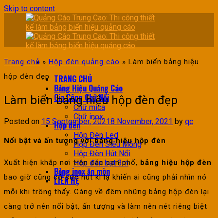
Skip to content
Trang chủ
»
Hộp đèn quảng cáo
»
Làm biển bảng hiệu
hộp đèn đẹp
TRANG CHỦ
Bảng Hiệu Quảng Cáo
Gia Công Chữ Nổi
Làm biển bảng hiệu hộp đèn đẹp
Chữ mica
Chữ inox
Posted on
15 September, 2021
8 November, 2021
by
qc
Hộp đèn
Hộp Đèn Led
Nổi bật và ấn tượng với bảng hiệu hộp đèn
Hộp Đèn Siêu Mỏng
Hộp Đèn Hút Nổi
Xuất hiện khắp nơi trên các con phố,
bảng hiệu hộp đèn
Hộp đèn bạt 3m
Bảng inox ăn mòn
bao giờ cũng có sức hút kì lạ khiến ai cũng phải nhìn nó
LIÊN HỆ
mỗi khi trông thấy. Càng về đêm những bảng hộp đèn lại
càng trở nên nổi bật, ấn tượng và làm nên nét riêng biệt