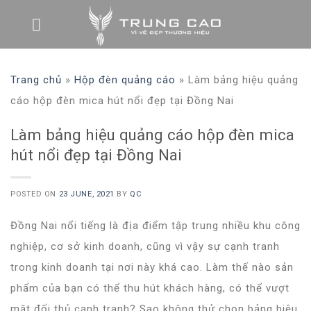
Skip
to
content
Trang chủ
»
Hộp đèn quảng cáo
»
Làm bảng hiệu quảng
cáo hộp đèn mica hút nổi đẹp tại Đồng Nai
Làm bảng hiệu quảng cáo hộp đèn mica
hút nổi đẹp tại Đồng Nai
POSTED ON
23 JUNE, 2021
BY
QC
Đồng Nai nổi tiếng là địa điểm tập trung nhiều khu công
nghiệp, cơ sở kinh doanh, cũng vì vậy sự cạnh tranh
trong kinh doanh tại nơi này khá cao. Làm thế nào sản
phẩm của bạn có thể thu hút khách hàng, có thể vượt
mặt đối thủ cạnh tranh? Sao không thử chọn
bảng hiệu