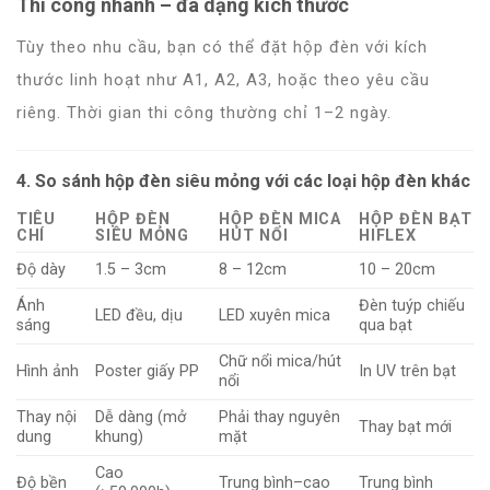
Thi công nhanh – đa dạng kích thước
Tùy theo nhu cầu, bạn có thể đặt hộp đèn với kích
thước linh hoạt như A1, A2, A3, hoặc theo yêu cầu
riêng. Thời gian thi công thường chỉ 1–2 ngày.
4. So sánh hộp đèn siêu mỏng với các loại hộp đèn khác
TIÊU
HỘP ĐÈN
HỘP ĐÈN MICA
HỘP ĐÈN BẠT
CHÍ
SIÊU MỎNG
HÚT NỔI
HIFLEX
Độ dày
1.5 – 3cm
8 – 12cm
10 – 20cm
Ánh
Đèn tuýp chiếu
LED đều, dịu
LED xuyên mica
sáng
qua bạt
Chữ nổi mica/hút
Hình ảnh
Poster giấy PP
In UV trên bạt
nổi
Thay nội
Dễ dàng (mở
Phải thay nguyên
Thay bạt mới
dung
khung)
mặt
Cao
Độ bền
Trung bình–cao
Trung bình