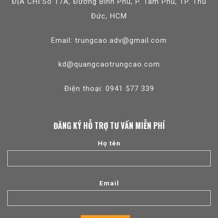
ĐỊA CHỈ:Số 17A, Đường Bình Phú, P. Tam Phú, TP. Thủ
Đức, HCM
Email: trungcao.adv@gmail.com
kd@quangcaotrungcao.com
Điện thoại: 0941 577 339
ĐĂNG KÝ HỖ TRỢ TƯ VẤN MIỄN PHÍ
Họ tên
Email