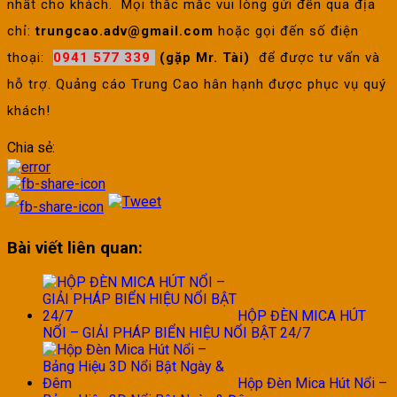
nhất cho khách. Mọi thắc mắc vui lòng gửi đến qua địa
chỉ:
trungcao.adv@gmail.com
hoặc gọi đến số điện
thoại:
0941 577 339
(gặp Mr. Tài)
để được tư vấn và
hỗ trợ. Quảng cáo Trung Cao hân hạnh được phục vụ quý
khách!
Chia sẻ:
Bài viết liên quan:
HỘP ĐÈN MICA HÚT
NỔI – GIẢI PHÁP BIỂN HIỆU NỔI BẬT 24/7
Hộp Đèn Mica Hút Nổi –