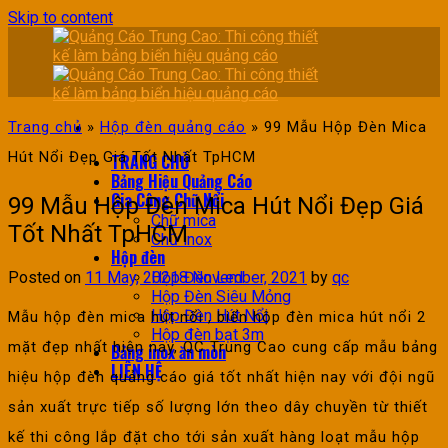
Skip to content
Trang chủ
»
Hộp đèn quảng cáo
»
99 Mẫu Hộp Đèn Mica
Hút Nổi Đẹp Giá Tốt Nhất TpHCM
TRANG CHỦ
Bảng Hiệu Quảng Cáo
Gia Công Chữ Nổi
99 Mẫu Hộp Đèn Mica Hút Nổi Đẹp Giá
Chữ mica
Tốt Nhất TpHCM
Chữ inox
Hộp đèn
Posted on
11 May, 2021
8 November, 2021
by
qc
Hộp Đèn Led
Hộp Đèn Siêu Mỏng
Hộp Đèn Hút Nổi
Mẫu hộp đèn mica hút nổi , biển hộp đèn mica hút nổi 2
Hộp đèn bạt 3m
mặt đẹp nhất hiện nay, QC Trung Cao cung cấp mẫu bảng
Bảng inox ăn mòn
LIÊN HỆ
hiệu hộp đèn quảng cáo giá tốt nhất hiện nay với đội ngũ
sản xuất trực tiếp số lượng lớn theo dây chuyền từ thiết
kế thi công lắp đặt cho tới sản xuất hàng loạt mẫu hộp