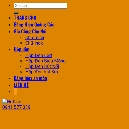
TRANG CHỦ
Bảng Hiệu Quảng Cáo
Gia Công Chữ Nổi
Chữ mica
Chữ inox
Hộp đèn
Hộp Đèn Led
Hộp Đèn Siêu Mỏng
Hộp Đèn Hút Nổi
Hộp đèn bạt 3m
Bảng inox ăn mòn
LIÊN HỆ
0941 577 339