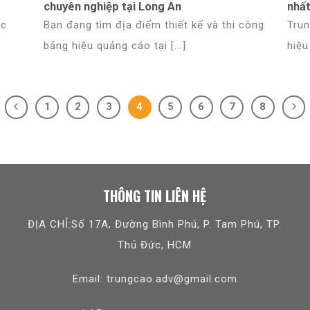
chuyên nghiệp tại Long An
nhấ
ác
Bạn đang tìm địa điểm thiết kế và thi công
Trun
bảng hiệu quảng cáo tại [...]
hiệu
1
2
3
4
5
6
7
8
THÔNG TIN LIÊN HỆ
ĐỊA CHỈ:Số 17A, Đường Bình Phú, P. Tam Phú, TP.
Thủ Đức, HCM
Email: trungcao.adv@gmail.com