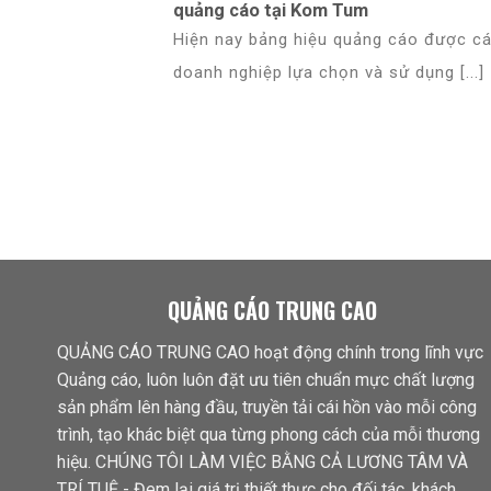
quảng cáo tại Kom Tum
Hiện nay bảng hiệu quảng cáo được c
doanh nghiệp lựa chọn và sử dụng [...]
QUẢNG CÁO TRUNG CAO
QUẢNG CÁO TRUNG CAO hoạt động chính trong lĩnh vực
Quảng cáo, luôn luôn đặt ưu tiên chuẩn mực chất lượng
sản phẩm lên hàng đầu, truyền tải cái hồn vào mỗi công
trình, tạo khác biệt qua từng phong cách của mỗi thương
hiệu. CHÚNG TÔI LÀM VIỆC BẰNG CẢ LƯƠNG TÂM VÀ
TRÍ TUỆ - Đem lại giá trị thiết thực cho đối tác, khách