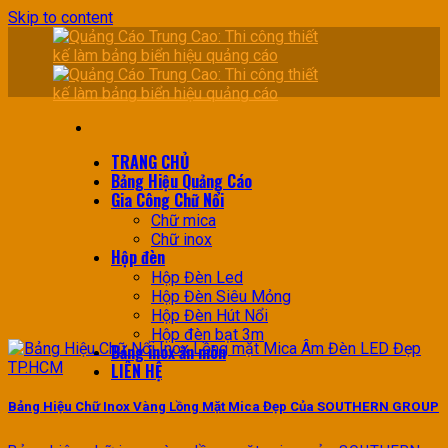
Skip to content
TRANG CHỦ
Bảng Hiệu Quảng Cáo
Gia Công Chữ Nổi
Chữ mica
Chữ inox
Hộp đèn
Hộp Đèn Led
Hộp Đèn Siêu Mỏng
Hộp Đèn Hút Nổi
Hộp đèn bạt 3m
Bảng inox ăn mòn
LIÊN HỆ
Bảng Hiệu Chữ Inox Vàng Lồng Mặt Mica Đẹp Của SOUTHERN GROUP