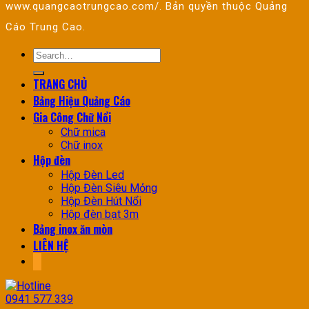
www.quangcaotrungcao.com/. Bản quyền thuộc Quảng
Cáo Trung Cao.
TRANG CHỦ
Bảng Hiệu Quảng Cáo
Gia Công Chữ Nổi
Chữ mica
Chữ inox
Hộp đèn
Hộp Đèn Led
Hộp Đèn Siêu Mỏng
Hộp Đèn Hút Nổi
Hộp đèn bạt 3m
Bảng inox ăn mòn
LIÊN HỆ
0941 577 339